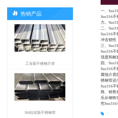
一、Sus
热销产品
Sus3
力。Su
二、Sus
Sus3
冲击韧性
三、Sus
Sus3
强度和耐
四、Sus
工业面不锈钢方管
Sus3
腐蚀介质
锈钢管还
Sus3
商、销售
乐从钢铁
究Sus
304拉丝面不锈钢管